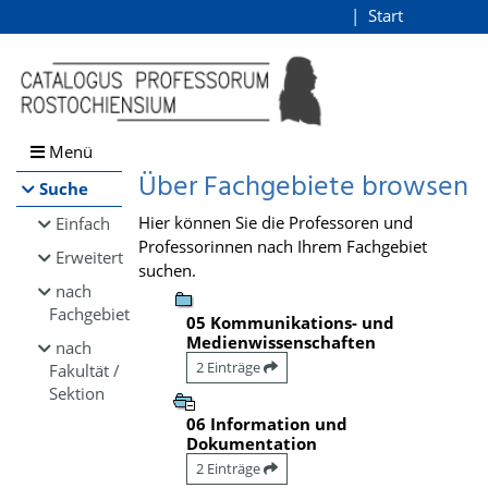
Browsen
Start
Login
direkt zum Inhalt
Menü
Über Fachgebiete browsen
Suche
Hier können Sie die Professoren und
Einfach
Professorinnen nach Ihrem Fachgebiet
Erweitert
suchen.
nach
Fachgebiet
05 Kommunikations- und
Medienwissenschaften
nach
2 Einträge
Fakultät /
Sektion
06 Information und
Dokumentation
2 Einträge