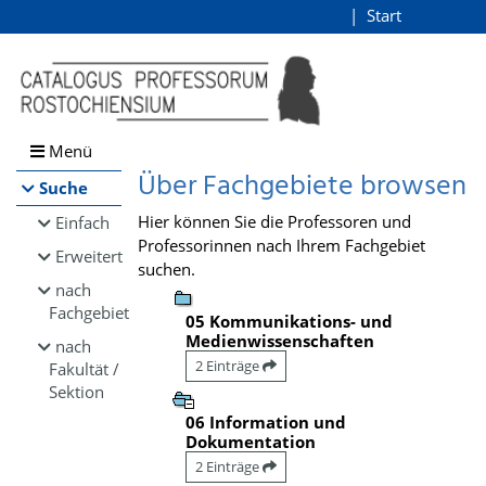
Browsen
Start
Login
direkt zum Inhalt
Menü
Über Fachgebiete browsen
Suche
Hier können Sie die Professoren und
Einfach
Professorinnen nach Ihrem Fachgebiet
Erweitert
suchen.
nach
Fachgebiet
05 Kommunikations- und
Medienwissenschaften
nach
2 Einträge
Fakultät /
Sektion
06 Information und
Dokumentation
2 Einträge