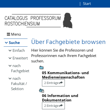
Browsen
Start
Login
direkt zum Inhalt
Menü
Über Fachgebiete browsen
Suche
Hier können Sie die Professoren und
Einfach
Professorinnen nach Ihrem Fachgebiet
Erweitert
suchen.
nach
Fachgebiet
05 Kommunikations- und
Medienwissenschaften
nach
2 Einträge
Fakultät /
Sektion
06 Information und
Dokumentation
2 Einträge