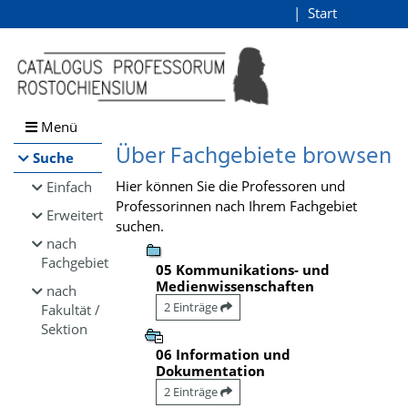
Browsen
Start
Login
direkt zum Inhalt
Menü
Über Fachgebiete browsen
Suche
Hier können Sie die Professoren und
Einfach
Professorinnen nach Ihrem Fachgebiet
Erweitert
suchen.
nach
Fachgebiet
05 Kommunikations- und
Medienwissenschaften
nach
2 Einträge
Fakultät /
Sektion
06 Information und
Dokumentation
2 Einträge