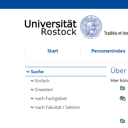
Browsen
direkt zum Inhalt
Start
Personenindex
Über
Suche
Hier kön
Einfach
Erweitert
nach Fachgebiet
nach Fakultät / Sektion