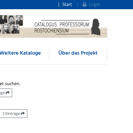
Start
Login
Weitere Kataloge
Über das Projekt
et suchen.
räge
2 Einträge