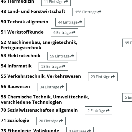
46 Tiermedizin
11 Einträge
48 Land- und Forstwirtschaft
156 Einträge
50 Technik allgemein
44 Einträge
51 Werkstoffkunde
6 Einträge
52 Maschinenbau, Energietechnik,
95 
Fertigungstechnik
53 Elektrotechnik
59 Einträge
54 Informatik
58 Einträge
55 Verkehrstechnik, Verkehrswesen
23 Einträge
56 Bauwesen
34 Einträge
58 Chemische Technik, Umwelttechnik,
5 E
verschiedene Technologien
70 Sozialwissenschaften allgemein
2 Einträge
71 Soziologie
20 Einträge
73 Ethnologie, Volkskunde
3 Einträge