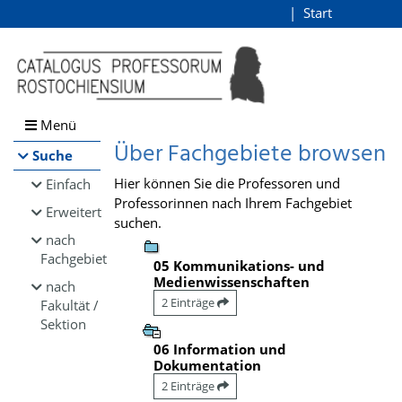
Browsen
Start
Login
direkt zum Inhalt
Menü
Über Fachgebiete browsen
Suche
Hier können Sie die Professoren und
Einfach
Professorinnen nach Ihrem Fachgebiet
Erweitert
suchen.
nach
Fachgebiet
05 Kommunikations- und
Medienwissenschaften
nach
2 Einträge
Fakultät /
Sektion
06 Information und
Dokumentation
2 Einträge