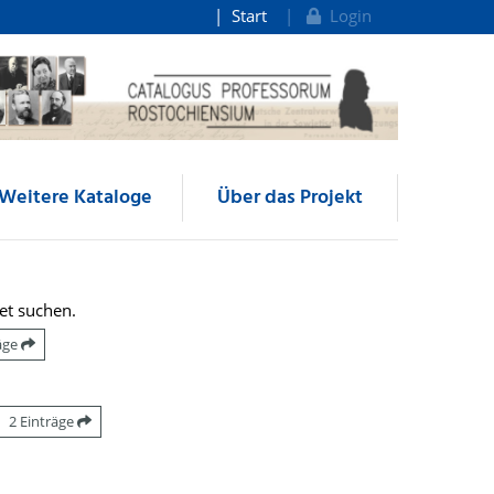
Start
Login
Weitere Kataloge
Über das Projekt
et suchen.
räge
2 Einträge