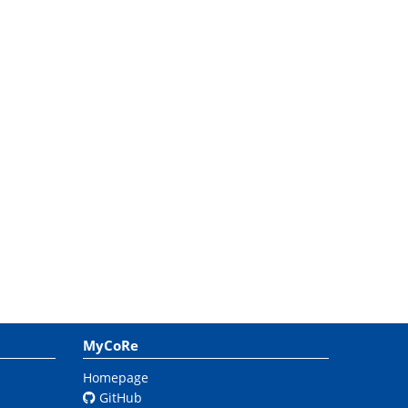
MyCoRe
Homepage
GitHub