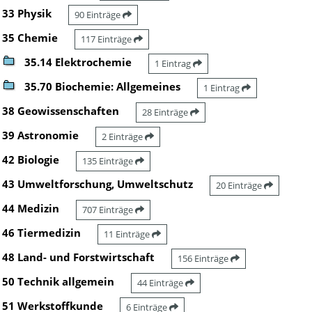
33 Physik
90 Einträge
35 Chemie
117 Einträge
35.14 Elektrochemie
1 Eintrag
35.70 Biochemie: Allgemeines
1 Eintrag
38 Geowissenschaften
28 Einträge
39 Astronomie
2 Einträge
42 Biologie
135 Einträge
43 Umweltforschung, Umweltschutz
20 Einträge
44 Medizin
707 Einträge
46 Tiermedizin
11 Einträge
48 Land- und Forstwirtschaft
156 Einträge
50 Technik allgemein
44 Einträge
51 Werkstoffkunde
6 Einträge