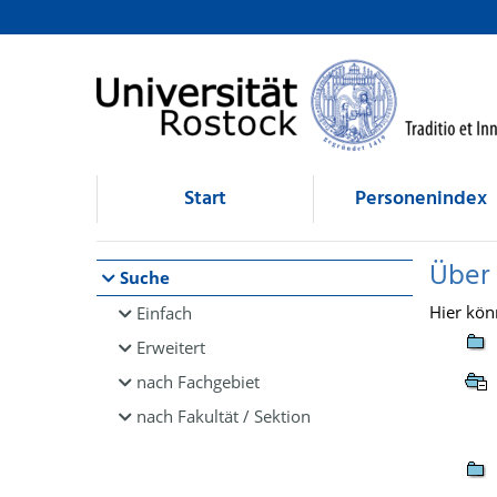
Browsen
direkt zum Inhalt
Start
Personenindex
Über
Suche
Hier kön
Einfach
Erweitert
nach Fachgebiet
nach Fakultät / Sektion