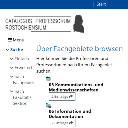
Browsen
Start
Login
direkt zum Inhalt
Menü
Über Fachgebiete browsen
Suche
Hier können Sie die Professoren und
Einfach
Professorinnen nach Ihrem Fachgebiet
Erweitert
suchen.
nach
Fachgebiet
05 Kommunikations- und
Medienwissenschaften
nach
2 Einträge
Fakultät /
Sektion
06 Information und
Dokumentation
2 Einträge