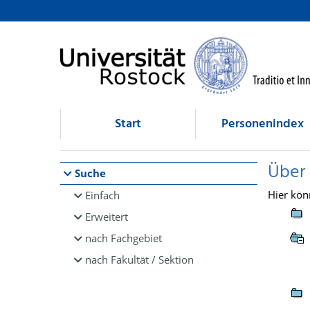
Browsen
direkt zum Inhalt
Start
Personenindex
Über
Suche
Hier kön
Einfach
Erweitert
nach Fachgebiet
nach Fakultät / Sektion