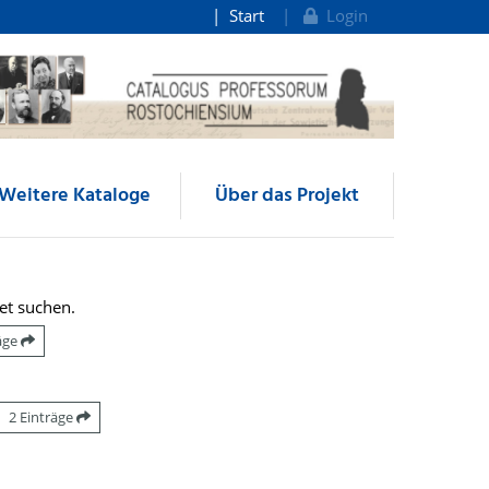
Start
Login
Weitere Kataloge
Über das Projekt
et suchen.
räge
2 Einträge