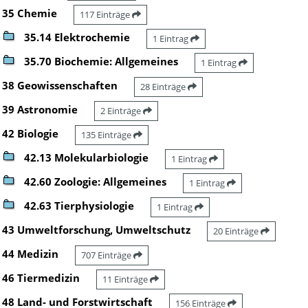
35 Chemie
117 Einträge
35.14 Elektrochemie
1 Eintrag
35.70 Biochemie: Allgemeines
1 Eintrag
38 Geowissenschaften
28 Einträge
39 Astronomie
2 Einträge
42 Biologie
135 Einträge
42.13 Molekularbiologie
1 Eintrag
42.60 Zoologie: Allgemeines
1 Eintrag
42.63 Tierphysiologie
1 Eintrag
43 Umweltforschung, Umweltschutz
20 Einträge
44 Medizin
707 Einträge
46 Tiermedizin
11 Einträge
48 Land- und Forstwirtschaft
156 Einträge