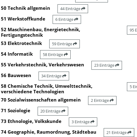
50 Technik allgemein
44 Einträge
51 Werkstoffkunde
6 Einträge
52 Maschinenbau, Energietechnik,
95 
Fertigungstechnik
53 Elektrotechnik
59 Einträge
54 Informatik
58 Einträge
55 Verkehrstechnik, Verkehrswesen
23 Einträge
56 Bauwesen
34 Einträge
58 Chemische Technik, Umwelttechnik,
5 E
verschiedene Technologien
70 Sozialwissenschaften allgemein
2 Einträge
71 Soziologie
20 Einträge
73 Ethnologie, Volkskunde
3 Einträge
74 Geographie, Raumordnung, Städtebau
21 Einträge