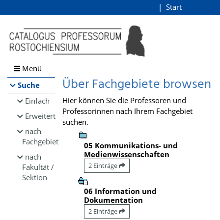
Browsen
Start
Login
direkt zum Inhalt
Menü
Über Fachgebiete browsen
Suche
Hier können Sie die Professoren und
Einfach
Professorinnen nach Ihrem Fachgebiet
Erweitert
suchen.
nach
Fachgebiet
05 Kommunikations- und
Medienwissenschaften
nach
2 Einträge
Fakultät /
Sektion
06 Information und
Dokumentation
2 Einträge