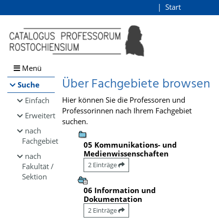
Browsen
Start
Login
direkt zum Inhalt
Menü
Über Fachgebiete browsen
Suche
Hier können Sie die Professoren und
Einfach
Professorinnen nach Ihrem Fachgebiet
Erweitert
suchen.
nach
Fachgebiet
05 Kommunikations- und
Medienwissenschaften
nach
2 Einträge
Fakultät /
Sektion
06 Information und
Dokumentation
2 Einträge