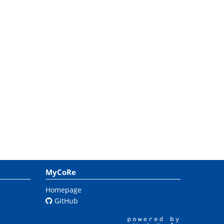
MyCoRe
Homepage
GitHub