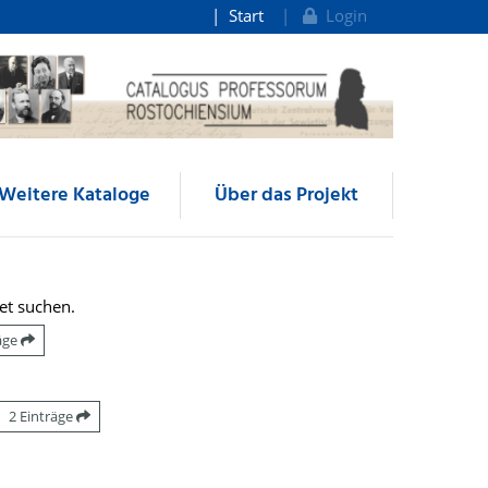
Start
Login
Weitere Kataloge
Über das Projekt
et suchen.
räge
2 Einträge