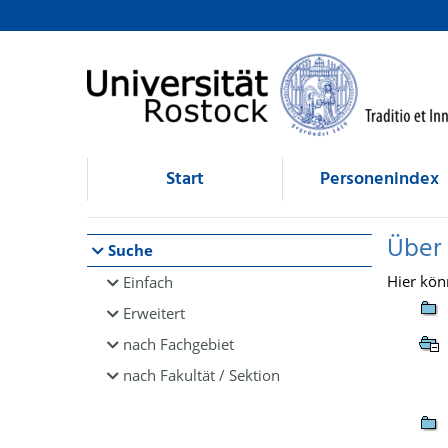
Browsen
direkt zum Inhalt
Start
Personenindex
Über
Suche
Hier kön
Einfach
Erweitert
nach Fachgebiet
nach Fakultät / Sektion