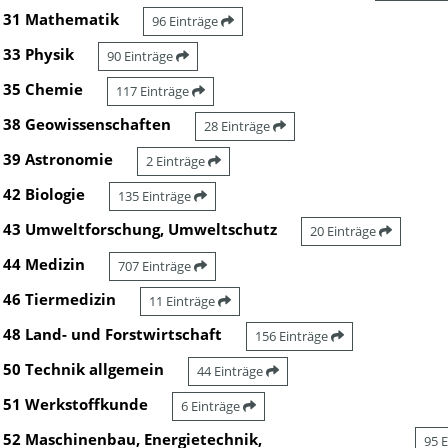
31 Mathematik
96 Einträge
33 Physik
90 Einträge
35 Chemie
117 Einträge
38 Geowissenschaften
28 Einträge
39 Astronomie
2 Einträge
42 Biologie
135 Einträge
43 Umweltforschung, Umweltschutz
20 Einträge
44 Medizin
707 Einträge
46 Tiermedizin
11 Einträge
48 Land- und Forstwirtschaft
156 Einträge
50 Technik allgemein
44 Einträge
51 Werkstoffkunde
6 Einträge
52 Maschinenbau, Energietechnik,
95 