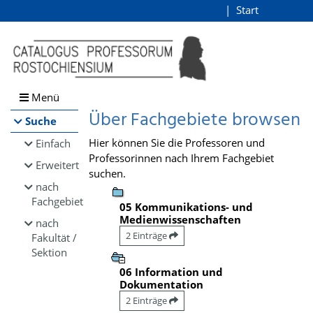
Browsen
Start
Login
direkt zum Inhalt
Menü
Über Fachgebiete browsen
Suche
Hier können Sie die Professoren und
Einfach
Professorinnen nach Ihrem Fachgebiet
Erweitert
suchen.
nach
Fachgebiet
05 Kommunikations- und
Medienwissenschaften
nach
2 Einträge
Fakultät /
Sektion
06 Information und
Dokumentation
2 Einträge