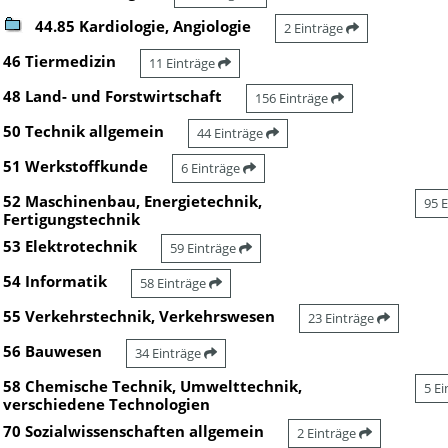
44.85 Kardiologie, Angiologie
2 Einträge
46 Tiermedizin
11 Einträge
48 Land- und Forstwirtschaft
156 Einträge
50 Technik allgemein
44 Einträge
51 Werkstoffkunde
6 Einträge
52 Maschinenbau, Energietechnik,
95 
Fertigungstechnik
53 Elektrotechnik
59 Einträge
54 Informatik
58 Einträge
55 Verkehrstechnik, Verkehrswesen
23 Einträge
56 Bauwesen
34 Einträge
58 Chemische Technik, Umwelttechnik,
5 E
verschiedene Technologien
70 Sozialwissenschaften allgemein
2 Einträge