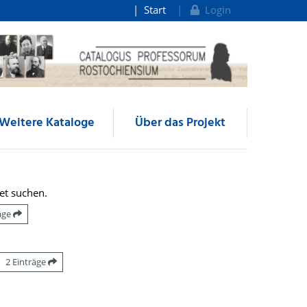
Start
Login
Weitere Kataloge
Über das Projekt
et suchen.
räge
2 Einträge