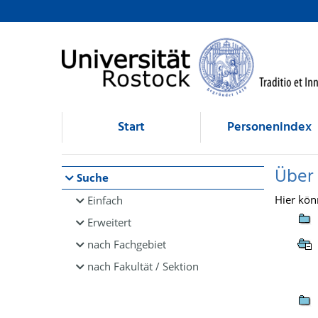
Browsen
direkt zum Inhalt
Start
Personenindex
Über
Suche
Hier kön
Einfach
Erweitert
nach Fachgebiet
nach Fakultät / Sektion