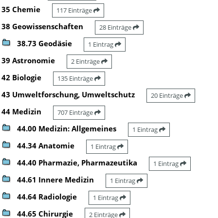
35 Chemie
117 Einträge
38 Geowissenschaften
28 Einträge
38.73 Geodäsie
1 Eintrag
39 Astronomie
2 Einträge
42 Biologie
135 Einträge
43 Umweltforschung, Umweltschutz
20 Einträge
44 Medizin
707 Einträge
44.00 Medizin: Allgemeines
1 Eintrag
44.34 Anatomie
1 Eintrag
44.40 Pharmazie, Pharmazeutika
1 Eintrag
44.61 Innere Medizin
1 Eintrag
44.64 Radiologie
1 Eintrag
44.65 Chirurgie
2 Einträge