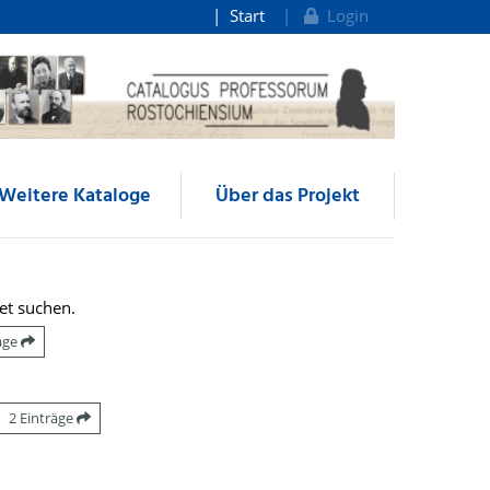
Start
Login
Weitere Kataloge
Über das Projekt
et suchen.
räge
2 Einträge