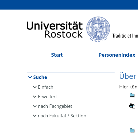
Browsen
direkt zum Inhalt
Start
Personenindex
Über
Suche
Hier kön
Einfach
Erweitert
nach Fachgebiet
nach Fakultät / Sektion