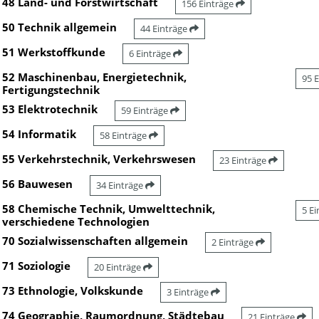
48 Land- und Forstwirtschaft
156 Einträge
50 Technik allgemein
44 Einträge
51 Werkstoffkunde
6 Einträge
52 Maschinenbau, Energietechnik,
95 
Fertigungstechnik
53 Elektrotechnik
59 Einträge
54 Informatik
58 Einträge
55 Verkehrstechnik, Verkehrswesen
23 Einträge
56 Bauwesen
34 Einträge
58 Chemische Technik, Umwelttechnik,
5 E
verschiedene Technologien
70 Sozialwissenschaften allgemein
2 Einträge
71 Soziologie
20 Einträge
73 Ethnologie, Volkskunde
3 Einträge
74 Geographie, Raumordnung, Städtebau
21 Einträge