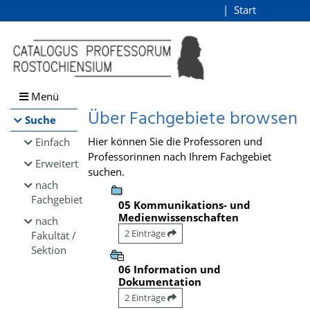
Browsen
Start
Login
direkt zum Inhalt
Menü
Über Fachgebiete browsen
Suche
Hier können Sie die Professoren und
Einfach
Professorinnen nach Ihrem Fachgebiet
Erweitert
suchen.
nach
Fachgebiet
05 Kommunikations- und
Medienwissenschaften
nach
2 Einträge
Fakultät /
Sektion
06 Information und
Dokumentation
2 Einträge