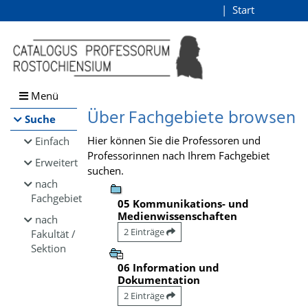
Browsen
Start
Login
direkt zum Inhalt
Menü
Über Fachgebiete browsen
Suche
Hier können Sie die Professoren und
Einfach
Professorinnen nach Ihrem Fachgebiet
Erweitert
suchen.
nach
Fachgebiet
05 Kommunikations- und
Medienwissenschaften
nach
2 Einträge
Fakultät /
Sektion
06 Information und
Dokumentation
2 Einträge