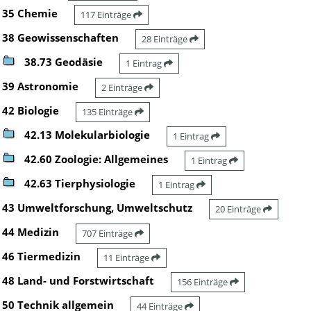
35 Chemie
117 Einträge
38 Geowissenschaften
28 Einträge
38.73 Geodäsie
1 Eintrag
39 Astronomie
2 Einträge
42 Biologie
135 Einträge
42.13 Molekularbiologie
1 Eintrag
42.60 Zoologie: Allgemeines
1 Eintrag
42.63 Tierphysiologie
1 Eintrag
43 Umweltforschung, Umweltschutz
20 Einträge
44 Medizin
707 Einträge
46 Tiermedizin
11 Einträge
48 Land- und Forstwirtschaft
156 Einträge
50 Technik allgemein
44 Einträge