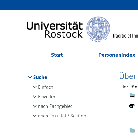
Browsen
direkt zum Inhalt
Start
Personenindex
Über
Suche
Hier kön
Einfach
Erweitert
nach Fachgebiet
nach Fakultät / Sektion