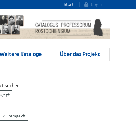
Start
Login
Weitere Kataloge
Über das Projekt
et suchen.
räge
2 Einträge