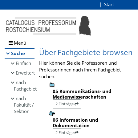
Browsen
Start
Login
direkt zum Inhalt
Menü
Über Fachgebiete browsen
Suche
Hier können Sie die Professoren und
Einfach
Professorinnen nach Ihrem Fachgebiet
Erweitert
suchen.
nach
Fachgebiet
05 Kommunikations- und
Medienwissenschaften
nach
2 Einträge
Fakultät /
Sektion
06 Information und
Dokumentation
2 Einträge