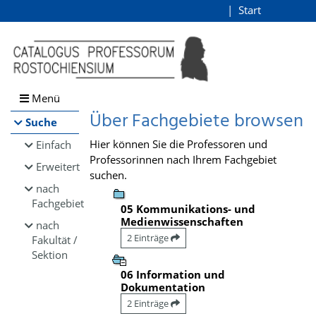
Browsen
Start
Login
direkt zum Inhalt
Menü
Über Fachgebiete browsen
Suche
Hier können Sie die Professoren und
Einfach
Professorinnen nach Ihrem Fachgebiet
Erweitert
suchen.
nach
Fachgebiet
05 Kommunikations- und
Medienwissenschaften
nach
2 Einträge
Fakultät /
Sektion
06 Information und
Dokumentation
2 Einträge