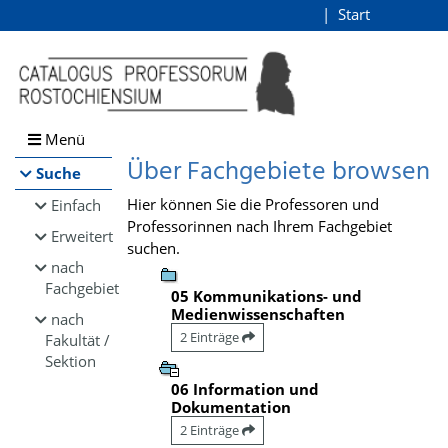
Browsen
Start
Login
direkt zum Inhalt
Menü
Über Fachgebiete browsen
Suche
Hier können Sie die Professoren und
Einfach
Professorinnen nach Ihrem Fachgebiet
Erweitert
suchen.
nach
Fachgebiet
05 Kommunikations- und
Medienwissenschaften
nach
2 Einträge
Fakultät /
Sektion
06 Information und
Dokumentation
2 Einträge