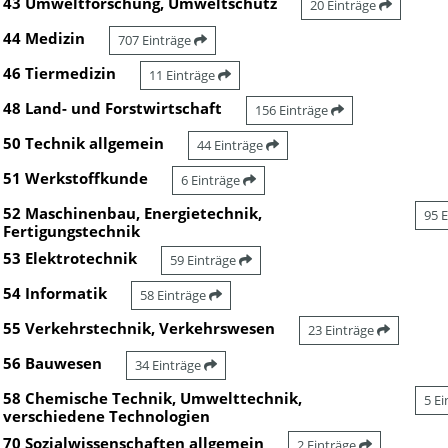
43 Umweltforschung, Umweltschutz
20 Einträge
44 Medizin
707 Einträge
46 Tiermedizin
11 Einträge
48 Land- und Forstwirtschaft
156 Einträge
50 Technik allgemein
44 Einträge
51 Werkstoffkunde
6 Einträge
52 Maschinenbau, Energietechnik,
95 
Fertigungstechnik
53 Elektrotechnik
59 Einträge
54 Informatik
58 Einträge
55 Verkehrstechnik, Verkehrswesen
23 Einträge
56 Bauwesen
34 Einträge
58 Chemische Technik, Umwelttechnik,
5 E
verschiedene Technologien
70 Sozialwissenschaften allgemein
2 Einträge