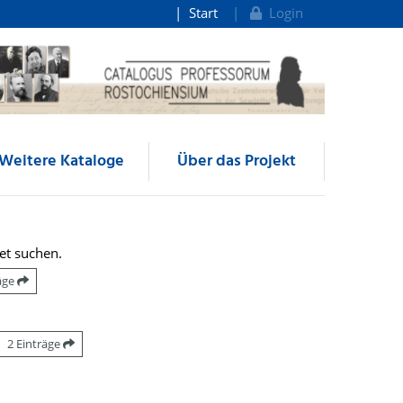
Start
Login
Weitere Kataloge
Über das Projekt
et suchen.
räge
2 Einträge