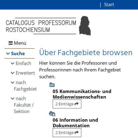
Browsen
Start
Login
direkt zum Inhalt
Menü
Über Fachgebiete browsen
Suche
Hier können Sie die Professoren und
Einfach
Professorinnen nach Ihrem Fachgebiet
Erweitert
suchen.
nach
Fachgebiet
05 Kommunikations- und
Medienwissenschaften
nach
2 Einträge
Fakultät /
Sektion
06 Information und
Dokumentation
2 Einträge