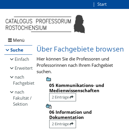
Browsen
Start
Login
direkt zum Inhalt
Menü
Über Fachgebiete browsen
Suche
Hier können Sie die Professoren und
Einfach
Professorinnen nach Ihrem Fachgebiet
Erweitert
suchen.
nach
Fachgebiet
05 Kommunikations- und
Medienwissenschaften
nach
2 Einträge
Fakultät /
Sektion
06 Information und
Dokumentation
2 Einträge