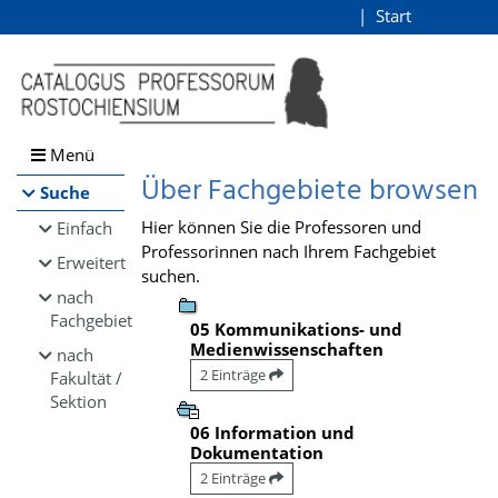
Browsen
Start
Login
direkt zum Inhalt
Menü
Über Fachgebiete browsen
Suche
Hier können Sie die Professoren und
Einfach
Professorinnen nach Ihrem Fachgebiet
Erweitert
suchen.
nach
Fachgebiet
05 Kommunikations- und
Medienwissenschaften
nach
2 Einträge
Fakultät /
Sektion
06 Information und
Dokumentation
2 Einträge