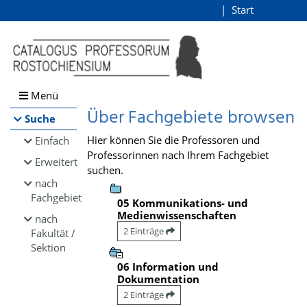
Browsen
Start
Login
direkt zum Inhalt
Menü
Über Fachgebiete browsen
Suche
Hier können Sie die Professoren und
Einfach
Professorinnen nach Ihrem Fachgebiet
Erweitert
suchen.
nach
Fachgebiet
05 Kommunikations- und
Medienwissenschaften
nach
2 Einträge
Fakultät /
Sektion
06 Information und
Dokumentation
2 Einträge