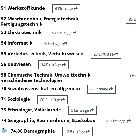
51 Werkstoffkunde
6 Einträge
52 Maschinenbau, Energietechnik,
95 
Fertigungstechnik
53 Elektrotechnik
59 Einträge
54 Informatik
58 Einträge
55 Verkehrstechnik, Verkehrswesen
23 Einträge
56 Bauwesen
34 Einträge
58 Chemische Technik, Umwelttechnik,
5 E
verschiedene Technologien
70 Sozialwissenschaften allgemein
2 Einträge
71 Soziologie
20 Einträge
73 Ethnologie, Volkskunde
3 Einträge
74 Geographie, Raumordnung, Städtebau
21 Einträge
74.80 Demographie
12 Einträge