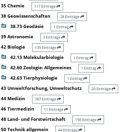
35 Chemie
117 Einträge
38 Geowissenschaften
28 Einträge
38.73 Geodäsie
1 Eintrag
39 Astronomie
2 Einträge
42 Biologie
135 Einträge
42.13 Molekularbiologie
1 Eintrag
42.60 Zoologie: Allgemeines
1 Eintrag
42.63 Tierphysiologie
1 Eintrag
43 Umweltforschung, Umweltschutz
20 Einträge
44 Medizin
707 Einträge
46 Tiermedizin
11 Einträge
48 Land- und Forstwirtschaft
156 Einträge
50 Technik allgemein
44 Einträge