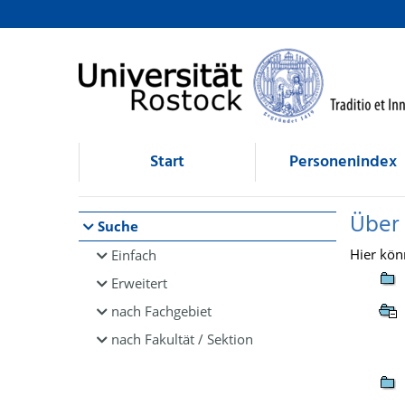
Browsen
direkt zum Inhalt
Start
Personenindex
Über
Suche
Hier kön
Einfach
Erweitert
nach Fachgebiet
nach Fakultät / Sektion