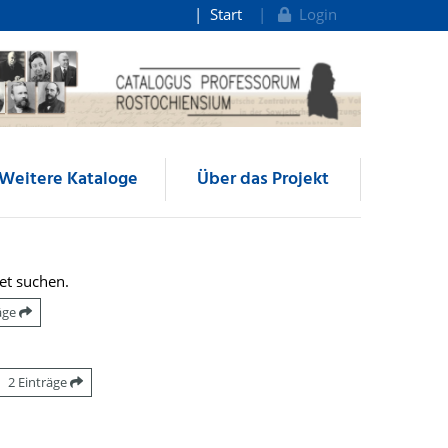
Start
Login
Weitere Kataloge
Über das Projekt
et suchen.
räge
2 Einträge