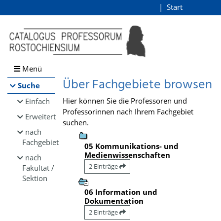
Browsen
Start
Login
direkt zum Inhalt
Menü
Über Fachgebiete browsen
Suche
Hier können Sie die Professoren und
Einfach
Professorinnen nach Ihrem Fachgebiet
Erweitert
suchen.
nach
Fachgebiet
05 Kommunikations- und
Medienwissenschaften
nach
2 Einträge
Fakultät /
Sektion
06 Information und
Dokumentation
2 Einträge