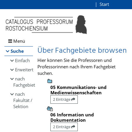
Browsen
Start
Login
direkt zum Inhalt
Menü
Über Fachgebiete browsen
Suche
Hier können Sie die Professoren und
Einfach
Professorinnen nach Ihrem Fachgebiet
Erweitert
suchen.
nach
Fachgebiet
05 Kommunikations- und
Medienwissenschaften
nach
2 Einträge
Fakultät /
Sektion
06 Information und
Dokumentation
2 Einträge