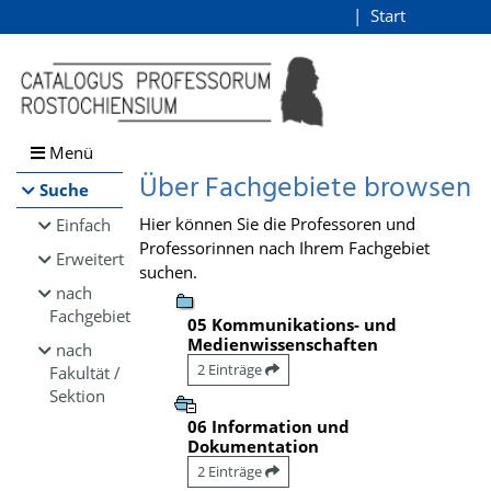
Browsen
Start
Login
direkt zum Inhalt
Menü
Über Fachgebiete browsen
Suche
Hier können Sie die Professoren und
Einfach
Professorinnen nach Ihrem Fachgebiet
Erweitert
suchen.
nach
Fachgebiet
05 Kommunikations- und
Medienwissenschaften
nach
2 Einträge
Fakultät /
Sektion
06 Information und
Dokumentation
2 Einträge