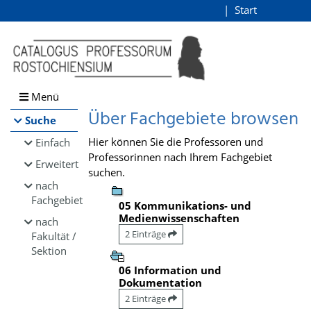
Browsen
Start
Login
direkt zum Inhalt
Menü
Über Fachgebiete browsen
Suche
Hier können Sie die Professoren und
Einfach
Professorinnen nach Ihrem Fachgebiet
Erweitert
suchen.
nach
Fachgebiet
05 Kommunikations- und
Medienwissenschaften
nach
2 Einträge
Fakultät /
Sektion
06 Information und
Dokumentation
2 Einträge