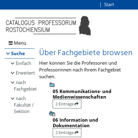
Browsen
Start
Login
direkt zum Inhalt
Menü
Über Fachgebiete browsen
Suche
Hier können Sie die Professoren und
Einfach
Professorinnen nach Ihrem Fachgebiet
Erweitert
suchen.
nach
Fachgebiet
05 Kommunikations- und
Medienwissenschaften
nach
2 Einträge
Fakultät /
Sektion
06 Information und
Dokumentation
2 Einträge