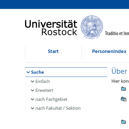
Browsen
direkt zum Inhalt
Start
Personenindex
Über
Suche
Hier kön
Einfach
Erweitert
nach Fachgebiet
nach Fakultät / Sektion