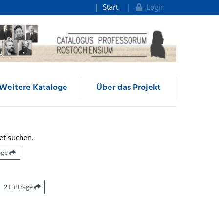
Start
Login
Weitere Kataloge
Über das Projekt
et suchen.
räge
2 Einträge