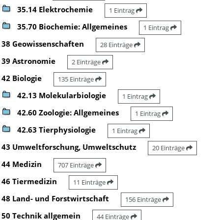
35.14 Elektrochemie
1 Eintrag
35.70 Biochemie: Allgemeines
1 Eintrag
38 Geowissenschaften
28 Einträge
39 Astronomie
2 Einträge
42 Biologie
135 Einträge
42.13 Molekularbiologie
1 Eintrag
42.60 Zoologie: Allgemeines
1 Eintrag
42.63 Tierphysiologie
1 Eintrag
43 Umweltforschung, Umweltschutz
20 Einträge
44 Medizin
707 Einträge
46 Tiermedizin
11 Einträge
48 Land- und Forstwirtschaft
156 Einträge
50 Technik allgemein
44 Einträge