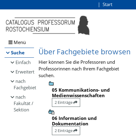
Browsen
Start
Login
direkt zum Inhalt
Menü
Über Fachgebiete browsen
Suche
Hier können Sie die Professoren und
Einfach
Professorinnen nach Ihrem Fachgebiet
Erweitert
suchen.
nach
Fachgebiet
05 Kommunikations- und
Medienwissenschaften
nach
2 Einträge
Fakultät /
Sektion
06 Information und
Dokumentation
2 Einträge