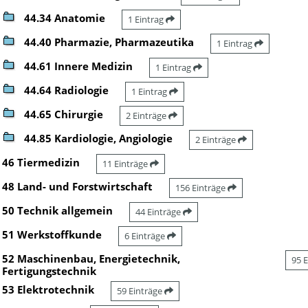
44.34 Anatomie
1 Eintrag
44.40 Pharmazie, Pharmazeutika
1 Eintrag
44.61 Innere Medizin
1 Eintrag
44.64 Radiologie
1 Eintrag
44.65 Chirurgie
2 Einträge
44.85 Kardiologie, Angiologie
2 Einträge
46 Tiermedizin
11 Einträge
48 Land- und Forstwirtschaft
156 Einträge
50 Technik allgemein
44 Einträge
51 Werkstoffkunde
6 Einträge
52 Maschinenbau, Energietechnik,
95 
Fertigungstechnik
53 Elektrotechnik
59 Einträge