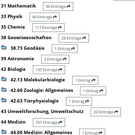
31 Mathematik
96 Einträge
33 Physik
90 Einträge
35 Chemie
117 Einträge
38 Geowissenschaften
28 Einträge
38.73 Geodäsie
1 Eintrag
39 Astronomie
2 Einträge
42 Biologie
135 Einträge
42.13 Molekularbiologie
1 Eintrag
42.60 Zoologie: Allgemeines
1 Eintrag
42.63 Tierphysiologie
1 Eintrag
43 Umweltforschung, Umweltschutz
20 Einträge
44 Medizin
707 Einträge
44.00 Medizin: Allgemeines
1 Eintrag