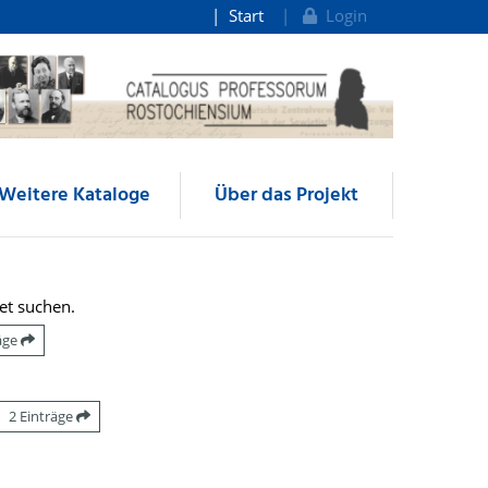
Start
Login
Weitere Kataloge
Über das Projekt
et suchen.
räge
2 Einträge