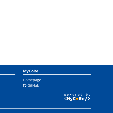
MyCoRe
Homepage
GitHub