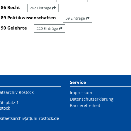
86 Recht
262 Einträge
89 Politikwissenschaften
59 Einträge
90 Gelehrte
220 Einträge
Service
ätsarchiv Rostock
Impressum
Datenschutzerklärung
ätsplatz 1
Barrierefreiheit
stock
sitaetsarchiv(at)uni-rostock.de