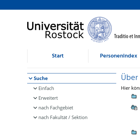
Browsen
direkt zum Inhalt
Start
Personenindex
Über
Suche
Hier kön
Einfach
Erweitert
nach Fachgebiet
nach Fakultät / Sektion