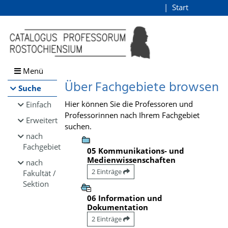
Browsen
Start
Login
direkt zum Inhalt
Menü
Über Fachgebiete browsen
Suche
Hier können Sie die Professoren und
Einfach
Professorinnen nach Ihrem Fachgebiet
Erweitert
suchen.
nach
Fachgebiet
05 Kommunikations- und
Medienwissenschaften
nach
2 Einträge
Fakultät /
Sektion
06 Information und
Dokumentation
2 Einträge