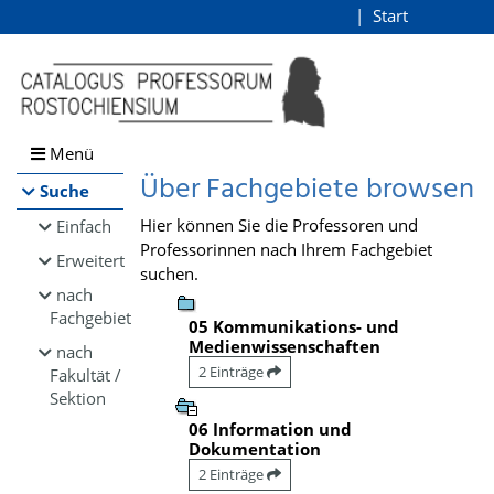
Browsen
Start
Login
direkt zum Inhalt
Menü
Über Fachgebiete browsen
Suche
Hier können Sie die Professoren und
Einfach
Professorinnen nach Ihrem Fachgebiet
Erweitert
suchen.
nach
Fachgebiet
05 Kommunikations- und
Medienwissenschaften
nach
2 Einträge
Fakultät /
Sektion
06 Information und
Dokumentation
2 Einträge