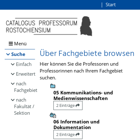
Browsen
Start
Login
direkt zum Inhalt
Menü
Über Fachgebiete browsen
Suche
Hier können Sie die Professoren und
Einfach
Professorinnen nach Ihrem Fachgebiet
Erweitert
suchen.
nach
Fachgebiet
05 Kommunikations- und
Medienwissenschaften
nach
2 Einträge
Fakultät /
Sektion
06 Information und
Dokumentation
2 Einträge