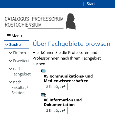
Browsen
Start
Login
direkt zum Inhalt
Menü
Über Fachgebiete browsen
Suche
Hier können Sie die Professoren und
Einfach
Professorinnen nach Ihrem Fachgebiet
Erweitert
suchen.
nach
Fachgebiet
05 Kommunikations- und
Medienwissenschaften
nach
2 Einträge
Fakultät /
Sektion
06 Information und
Dokumentation
2 Einträge