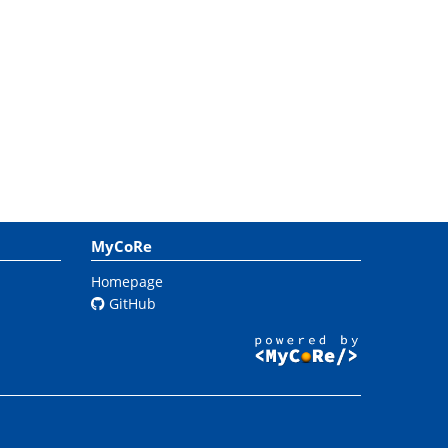
MyCoRe
Homepage
GitHub