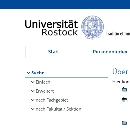
Browsen
direkt zum Inhalt
Start
Personenindex
Über
Suche
Hier kön
Einfach
Erweitert
nach Fachgebiet
nach Fakultät / Sektion