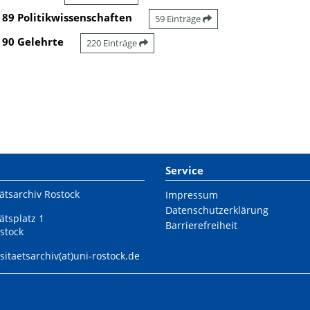
89 Politikwissenschaften
59 Einträge
90 Gelehrte
220 Einträge
Service
ätsarchiv Rostock
Impressum
Datenschutzerklärung
ätsplatz 1
Barrierefreiheit
stock
sitaetsarchiv(at)uni-rostock.de