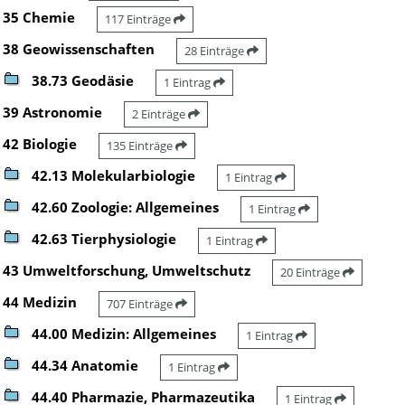
35 Chemie
117 Einträge
38 Geowissenschaften
28 Einträge
38.73 Geodäsie
1 Eintrag
39 Astronomie
2 Einträge
42 Biologie
135 Einträge
42.13 Molekularbiologie
1 Eintrag
42.60 Zoologie: Allgemeines
1 Eintrag
42.63 Tierphysiologie
1 Eintrag
43 Umweltforschung, Umweltschutz
20 Einträge
44 Medizin
707 Einträge
44.00 Medizin: Allgemeines
1 Eintrag
44.34 Anatomie
1 Eintrag
44.40 Pharmazie, Pharmazeutika
1 Eintrag