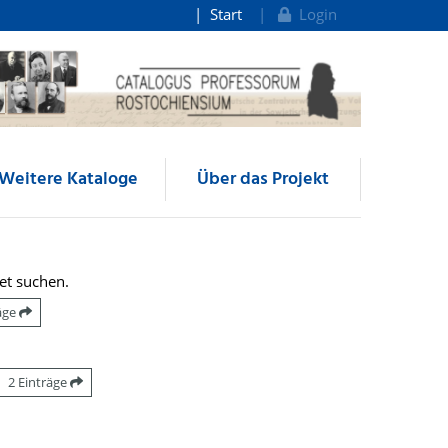
Start
Login
Weitere Kataloge
Über das Projekt
et suchen.
räge
2 Einträge