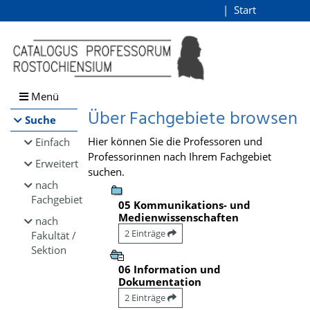
Browsen
Start
Login
direkt zum Inhalt
Menü
Über Fachgebiete browsen
Suche
Hier können Sie die Professoren und
Einfach
Professorinnen nach Ihrem Fachgebiet
Erweitert
suchen.
nach
Fachgebiet
05 Kommunikations- und
Medienwissenschaften
nach
2 Einträge
Fakultät /
Sektion
06 Information und
Dokumentation
2 Einträge