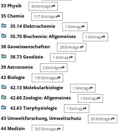
33 Physik
90 Einträge
35 Chemie
117 Einträge
35.14 Elektrochemie
1 Eintrag
35.70 Biochemie: Allgemeines
1 Eintrag
38 Geowissenschaften
28 Einträge
38.73 Geodäsie
1 Eintrag
39 Astronomie
2 Einträge
42 Biologie
135 Einträge
42.13 Molekularbiologie
1 Eintrag
42.60 Zoologie: Allgemeines
1 Eintrag
42.63 Tierphysiologie
1 Eintrag
43 Umweltforschung, Umweltschutz
20 Einträge
44 Medizin
707 Einträge