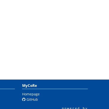
MyCoRe
Homepage
GitHub