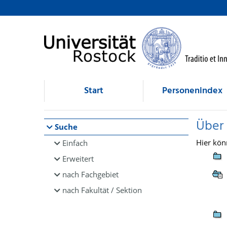
Browsen
direkt zum Inhalt
Start
Personenindex
Über
Suche
Hier kön
Einfach
Erweitert
nach Fachgebiet
nach Fakultät / Sektion