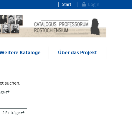
Start
Login
Weitere Kataloge
Über das Projekt
et suchen.
räge
2 Einträge