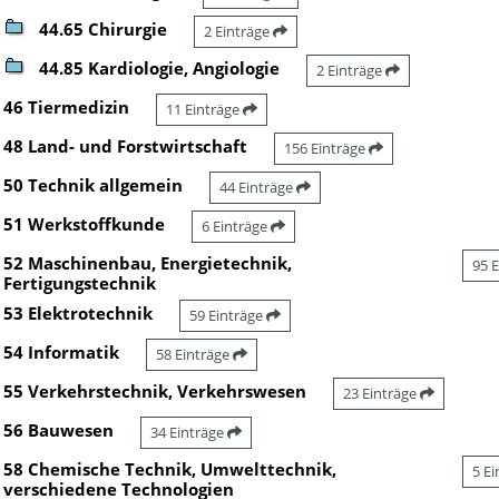
44.65 Chirurgie
2 Einträge
44.85 Kardiologie, Angiologie
2 Einträge
46 Tiermedizin
11 Einträge
48 Land- und Forstwirtschaft
156 Einträge
50 Technik allgemein
44 Einträge
51 Werkstoffkunde
6 Einträge
52 Maschinenbau, Energietechnik,
95 
Fertigungstechnik
53 Elektrotechnik
59 Einträge
54 Informatik
58 Einträge
55 Verkehrstechnik, Verkehrswesen
23 Einträge
56 Bauwesen
34 Einträge
58 Chemische Technik, Umwelttechnik,
5 E
verschiedene Technologien