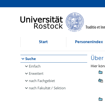
Browsen
direkt zum Inhalt
Start
Personenindex
Über
Suche
Hier kön
Einfach
Erweitert
nach Fachgebiet
nach Fakultät / Sektion