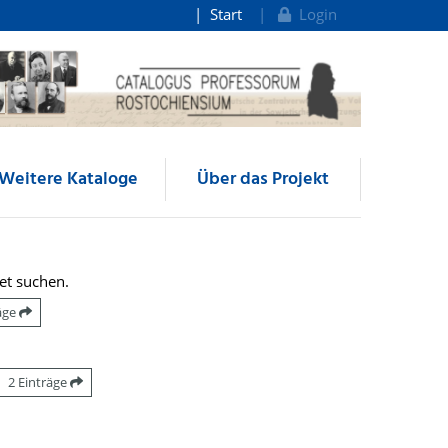
Start
Login
Weitere Kataloge
Über das Projekt
et suchen.
räge
2 Einträge