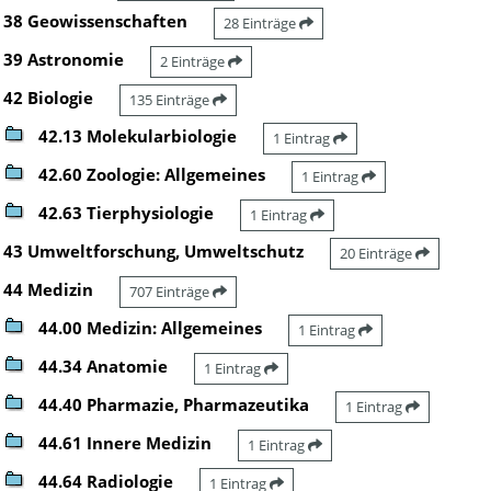
38 Geowissenschaften
28 Einträge
39 Astronomie
2 Einträge
42 Biologie
135 Einträge
42.13 Molekularbiologie
1 Eintrag
42.60 Zoologie: Allgemeines
1 Eintrag
42.63 Tierphysiologie
1 Eintrag
43 Umweltforschung, Umweltschutz
20 Einträge
44 Medizin
707 Einträge
44.00 Medizin: Allgemeines
1 Eintrag
44.34 Anatomie
1 Eintrag
44.40 Pharmazie, Pharmazeutika
1 Eintrag
44.61 Innere Medizin
1 Eintrag
44.64 Radiologie
1 Eintrag