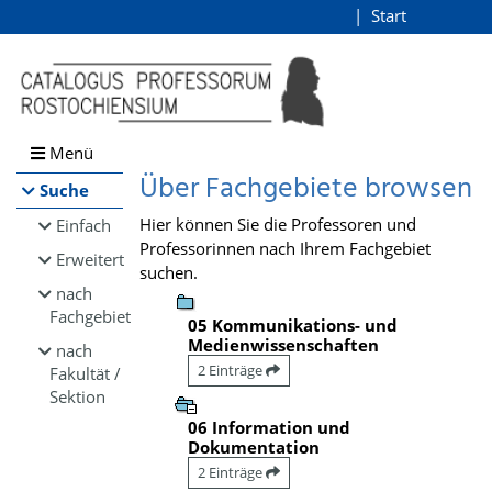
Browsen
Start
Login
direkt zum Inhalt
Menü
Über Fachgebiete browsen
Suche
Hier können Sie die Professoren und
Einfach
Professorinnen nach Ihrem Fachgebiet
Erweitert
suchen.
nach
Fachgebiet
05 Kommunikations- und
Medienwissenschaften
nach
2 Einträge
Fakultät /
Sektion
06 Information und
Dokumentation
2 Einträge