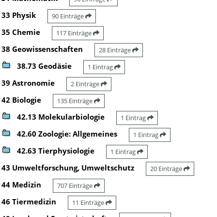
33 Physik
90 Einträge
35 Chemie
117 Einträge
38 Geowissenschaften
28 Einträge
38.73 Geodäsie
1 Eintrag
39 Astronomie
2 Einträge
42 Biologie
135 Einträge
42.13 Molekularbiologie
1 Eintrag
42.60 Zoologie: Allgemeines
1 Eintrag
42.63 Tierphysiologie
1 Eintrag
43 Umweltforschung, Umweltschutz
20 Einträge
44 Medizin
707 Einträge
46 Tiermedizin
11 Einträge