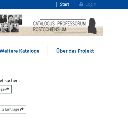
Start
Login
Weitere Kataloge
Über das Projekt
et suchen.
räge
2 Einträge