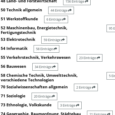
48 Land- und Forstwirtschaft
156 Einträge
50 Technik allgemein
44 Einträge
51 Werkstoffkunde
6 Einträge
52 Maschinenbau, Energietechnik,
95 
Fertigungstechnik
53 Elektrotechnik
59 Einträge
54 Informatik
58 Einträge
55 Verkehrstechnik, Verkehrswesen
23 Einträge
56 Bauwesen
34 Einträge
58 Chemische Technik, Umwelttechnik,
5 E
verschiedene Technologien
70 Sozialwissenschaften allgemein
2 Einträge
71 Soziologie
20 Einträge
73 Ethnologie, Volkskunde
3 Einträge
74 Geographie, Raumordnung, Städtebau
21 Einträge