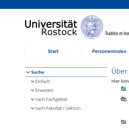
Browsen
direkt zum Inhalt
Start
Personenindex
Über
Suche
Hier kön
Einfach
Erweitert
nach Fachgebiet
nach Fakultät / Sektion