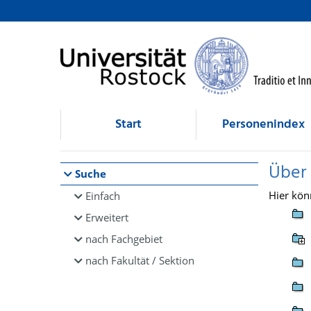
Browsen
direkt zum Inhalt
Start
Personenindex
Über
Suche
Hier kön
Einfach
Erweitert
nach Fachgebiet
nach Fakultät / Sektion