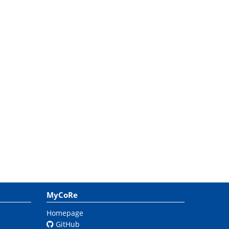
MyCoRe
Homepage
GitHub