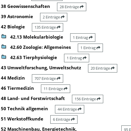
38 Geowissenschaften
28 Einträge
39 Astronomie
2 Einträge
42 Biologie
135 Einträge
42.13 Molekularbiologie
1 Eintrag
42.60 Zoologie: Allgemeines
1 Eintrag
42.63 Tierphysiologie
1 Eintrag
43 Umweltforschung, Umweltschutz
20 Einträge
44 Medizin
707 Einträge
46 Tiermedizin
11 Einträge
48 Land- und Forstwirtschaft
156 Einträge
50 Technik allgemein
44 Einträge
51 Werkstoffkunde
6 Einträge
52 Maschinenbau, Energietechnik,
95 