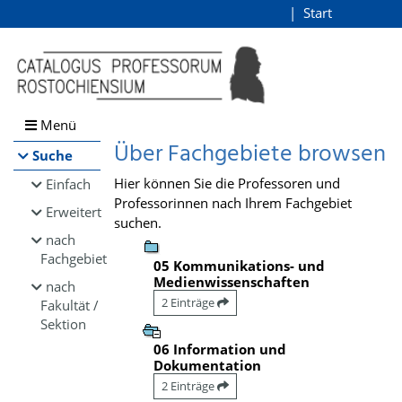
Browsen
Start
Login
direkt zum Inhalt
Menü
Über Fachgebiete browsen
Suche
Hier können Sie die Professoren und
Einfach
Professorinnen nach Ihrem Fachgebiet
Erweitert
suchen.
nach
Fachgebiet
05 Kommunikations- und
Medienwissenschaften
nach
2 Einträge
Fakultät /
Sektion
06 Information und
Dokumentation
2 Einträge