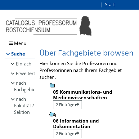
Browsen
Start
Login
direkt zum Inhalt
Menü
Über Fachgebiete browsen
Suche
Hier können Sie die Professoren und
Einfach
Professorinnen nach Ihrem Fachgebiet
Erweitert
suchen.
nach
Fachgebiet
05 Kommunikations- und
Medienwissenschaften
nach
2 Einträge
Fakultät /
Sektion
06 Information und
Dokumentation
2 Einträge