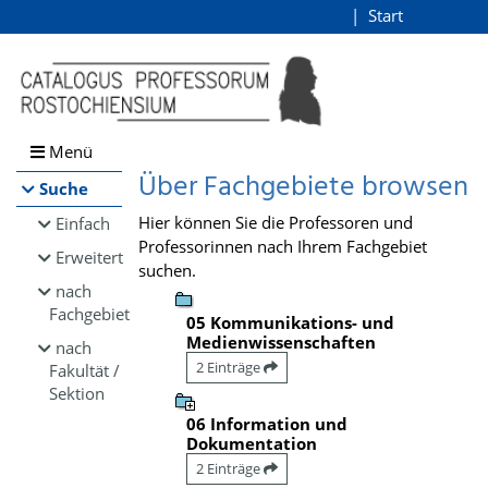
Browsen
Start
Login
direkt zum Inhalt
Menü
Über Fachgebiete browsen
Suche
Hier können Sie die Professoren und
Einfach
Professorinnen nach Ihrem Fachgebiet
Erweitert
suchen.
nach
Fachgebiet
05 Kommunikations- und
Medienwissenschaften
nach
2 Einträge
Fakultät /
Sektion
06 Information und
Dokumentation
2 Einträge