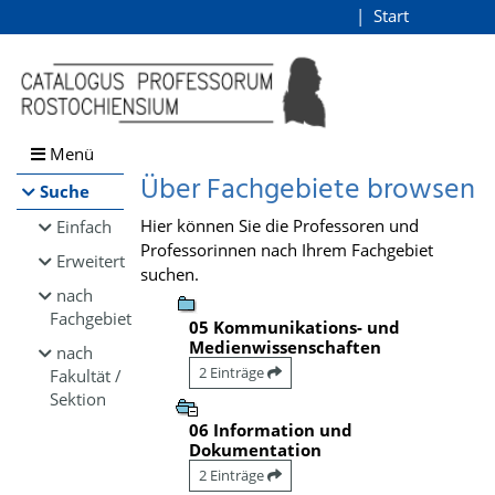
Browsen
Start
Login
direkt zum Inhalt
Menü
Über Fachgebiete browsen
Suche
Hier können Sie die Professoren und
Einfach
Professorinnen nach Ihrem Fachgebiet
Erweitert
suchen.
nach
Fachgebiet
05 Kommunikations- und
Medienwissenschaften
nach
2 Einträge
Fakultät /
Sektion
06 Information und
Dokumentation
2 Einträge